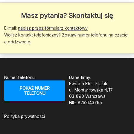
Masz pytania? Skontaktuj się
E-mail:
napisz przez formularz kontaktowy
Wolisz kontakt telefoniczny? Zostaw numer telefonu na czacie
a oddzwonię.
Numer telefonu:
Dane firmy:
Ewelina Kłos-Flisiuk
POKAŻ NUMER
ul. Montwiłłowska 4/17
TELEFONU
03-890 Warszawa
NIP: 8252143795
Polityka prywatności