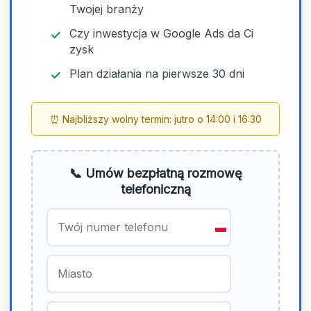
Twojej branży
Czy inwestycja w Google Ads da Ci
zysk
Plan działania na pierwsze 30 dni
⏰ Najbliższy wolny termin: jutro o 14:00 i 16:30
📞 Umów bezpłatną rozmowę
telefoniczną
P
o
l
a
n