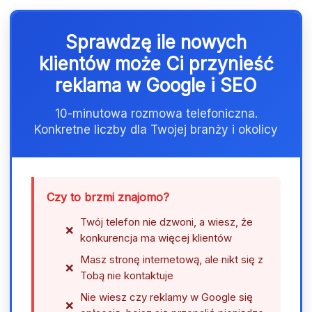
Sprawdzę ile nowych
klientów może Ci przynieść
reklama w Google i SEO
10-minutowa rozmowa telefoniczna.
Konkretne liczby dla Twojej branży i okolicy
Czy to brzmi znajomo?
Twój telefon nie dzwoni, a wiesz, że
konkurencja ma więcej klientów
Masz stronę internetową, ale nikt się z
Tobą nie kontaktuje
Nie wiesz czy reklamy w Google się