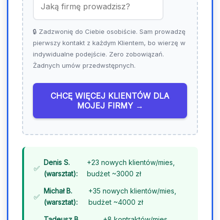
d
+
4
🔒 Zadzwonię do Ciebie osobiście. Sam prowadzę
8
pierwszy kontakt z każdym Klientem, bo wierzę w
indywidualne podejście. Zero zobowiązań.
Żadnych umów przedwstępnych.
CHCĘ WIĘCEJ KLIENTÓW DLA
MOJEJ FIRMY →
Denis S.
+23 nowych klientów/mies,
(warsztat):
budżet ~3000 zł
Michał B.
+35 nowych klientów/mies,
(warsztat):
budżet ~4000 zł
Tadeusz B.
+8 kontraktów/mies,