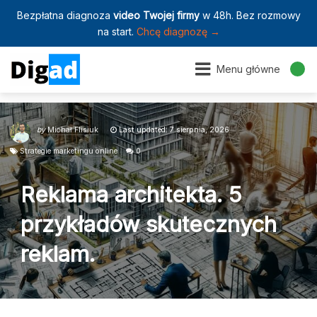
Bezpłatna diagnoza
video Twojej firmy
w 48h. Bez rozmowy
na start.
Chcę diagnozę →
Menu główne
by
Michał Flisiuk
Last updated: 7 sierpnia, 2026
Strategie marketingu online
0
Reklama architekta. 5
przykładów skutecznych
reklam.