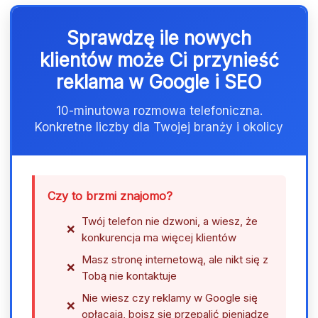
Sprawdzę ile nowych
klientów może Ci przynieść
reklama w Google i SEO
10-minutowa rozmowa telefoniczna.
Konkretne liczby dla Twojej branży i okolicy
Czy to brzmi znajomo?
Twój telefon nie dzwoni, a wiesz, że
konkurencja ma więcej klientów
Masz stronę internetową, ale nikt się z
Tobą nie kontaktuje
Nie wiesz czy reklamy w Google się
opłacają, boisz się przepalić pieniądze