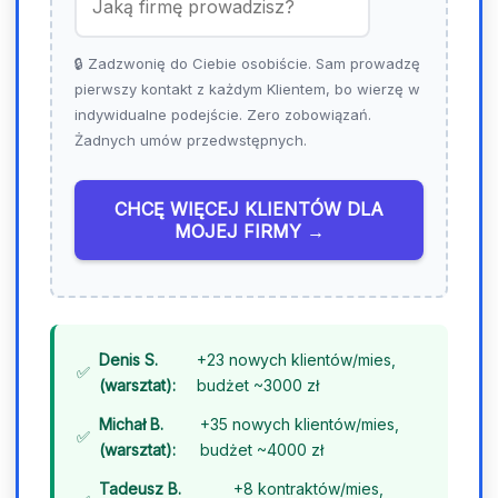
+
4
🔒 Zadzwonię do Ciebie osobiście. Sam prowadzę
8
pierwszy kontakt z każdym Klientem, bo wierzę w
indywidualne podejście. Zero zobowiązań.
Żadnych umów przedwstępnych.
CHCĘ WIĘCEJ KLIENTÓW DLA
MOJEJ FIRMY →
Denis S.
+23 nowych klientów/mies,
(warsztat):
budżet ~3000 zł
Michał B.
+35 nowych klientów/mies,
(warsztat):
budżet ~4000 zł
Tadeusz B.
+8 kontraktów/mies,