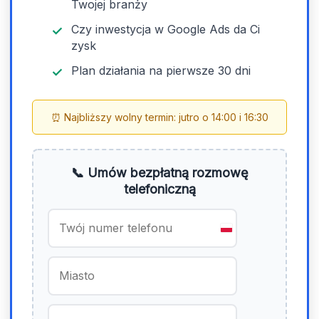
Twojej branży
Czy inwestycja w Google Ads da Ci
zysk
Plan działania na pierwsze 30 dni
⏰ Najbliższy wolny termin: jutro o 14:00 i 16:30
📞 Umów bezpłatną rozmowę
telefoniczną
P
o
l
a
n
d