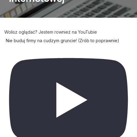
Wolisz oglądać? Jestem rownież na YouTubie
Nie buduj firmy na cudzym gruncie! (Zrób to poprawnie)