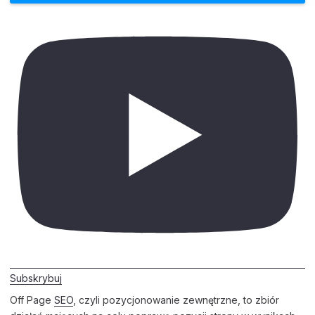
Subskrybuj
Off Page
SEO
, czyli pozycjonowanie zewnętrzne, to zbiór