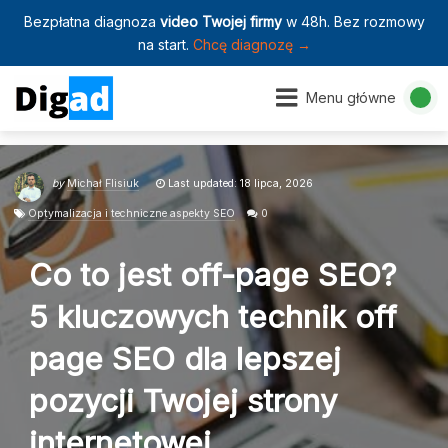
Bezpłatna diagnoza
video Twojej firmy
w 48h. Bez rozmowy
na start.
Chcę diagnozę →
Menu główne
by
Michał Flisiuk
Last updated: 18 lipca, 2026
Optymalizacja i techniczne aspekty SEO
0
Co to jest off-page SEO?
5 kluczowych technik off
page SEO dla lepszej
pozycji Twojej strony
internetowej