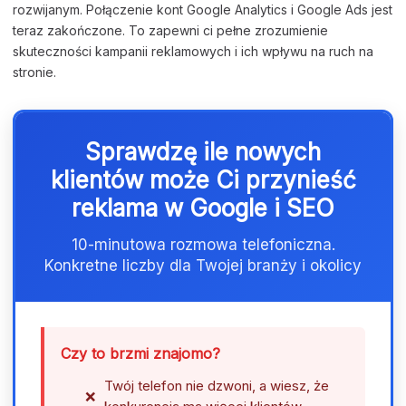
rozwijanym. Połączenie kont Google Analytics i Google Ads jest
teraz zakończone. To zapewni ci pełne zrozumienie
skuteczności kampanii reklamowych i ich wpływu na ruch na
stronie.
Sprawdzę ile nowych
klientów może Ci przynieść
reklama w Google i SEO
10-minutowa rozmowa telefoniczna.
Konkretne liczby dla Twojej branży i okolicy
Czy to brzmi znajomo?
Twój telefon nie dzwoni, a wiesz, że