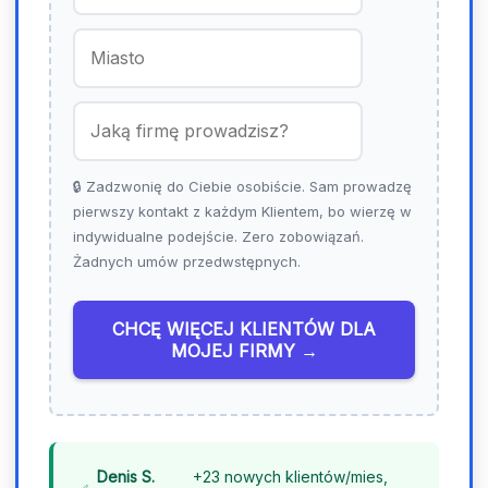
o
l
a
n
d
+
4
🔒 Zadzwonię do Ciebie osobiście. Sam prowadzę
8
pierwszy kontakt z każdym Klientem, bo wierzę w
indywidualne podejście. Zero zobowiązań.
Żadnych umów przedwstępnych.
CHCĘ WIĘCEJ KLIENTÓW DLA
MOJEJ FIRMY →
Denis S.
+23 nowych klientów/mies,