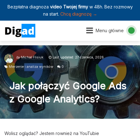
Bezpłatna diagnoza
video Twojej firmy
w 48h. Bez rozmowy
na start.
Chcę diagnozę →
Menu główne
by
Michał Flisiuk
Last updated: 27 czerwca, 2026
Mierzenie i analiza wyników
0
Jak połączyć Google Ads
z Google Analytics?
Wolisz oglądać? Jestem rownież na YouTubie