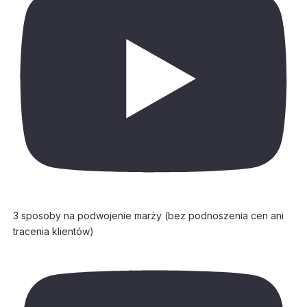
3 sposoby na podwojenie marży (bez podnoszenia cen ani
tracenia klientów)