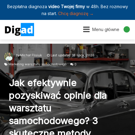
Bezpłatna diagnoza
video Twojej firmy
w 48h. Bez rozmowy
na start.
Chcę diagnozę →
Menu główne
by
Michał Flisiuk
Last updated: 18 lipca, 2026
Marketing warsztatu samochodowego
0
Jak efektywnie
pozyskiwać opinie dla
warsztatu
samochodowego? 3
skuteczne metody