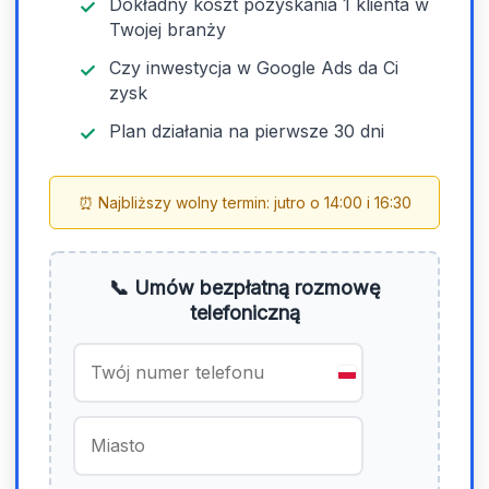
Dokładny koszt pozyskania 1 klienta w
Twojej branży
Czy inwestycja w Google Ads da Ci
zysk
Plan działania na pierwsze 30 dni
⏰ Najbliższy wolny termin: jutro o 14:00 i 16:30
📞 Umów bezpłatną rozmowę
telefoniczną
P
o
l
a
n