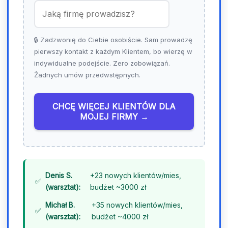
d
+
4
🔒 Zadzwonię do Ciebie osobiście. Sam prowadzę
8
pierwszy kontakt z każdym Klientem, bo wierzę w
indywidualne podejście. Zero zobowiązań.
Żadnych umów przedwstępnych.
CHCĘ WIĘCEJ KLIENTÓW DLA
MOJEJ FIRMY →
Denis S.
+23 nowych klientów/mies,
(warsztat):
budżet ~3000 zł
Michał B.
+35 nowych klientów/mies,
(warsztat):
budżet ~4000 zł