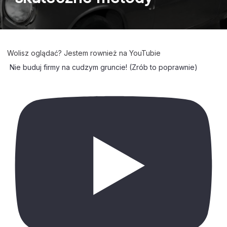
Wolisz oglądać? Jestem rownież na YouTubie
Nie buduj firmy na cudzym gruncie! (Zrób to poprawnie)