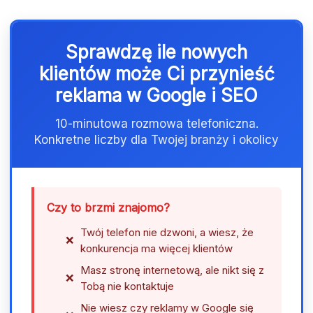
Sprawdzę ile nowych
klientów może Ci przynieść
reklama w Google i SEO
10-minutowa rozmowa telefoniczna.
Konkretne liczby dla Twojej branży i okolicy
Czy to brzmi znajomo?
Twój telefon nie dzwoni, a wiesz, że
konkurencja ma więcej klientów
Masz stronę internetową, ale nikt się z
Tobą nie kontaktuje
Nie wiesz czy reklamy w Google się