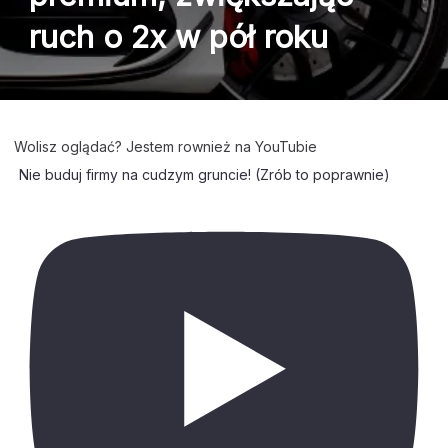
ruch o 2x w pół roku
Wolisz oglądać? Jestem rownież na YouTubie
Nie buduj firmy na cudzym gruncie! (Zrób to poprawnie)