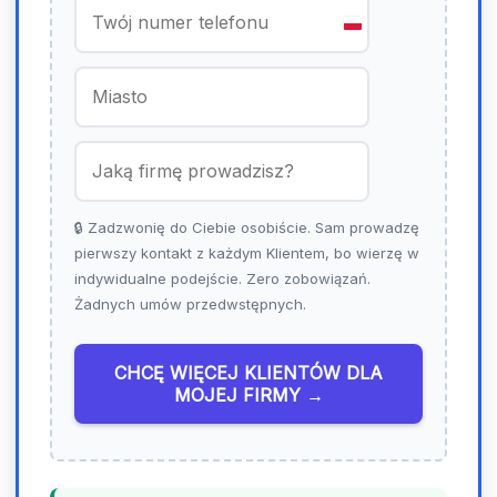
P
o
l
a
n
d
+
4
🔒 Zadzwonię do Ciebie osobiście. Sam prowadzę
8
pierwszy kontakt z każdym Klientem, bo wierzę w
indywidualne podejście. Zero zobowiązań.
Żadnych umów przedwstępnych.
CHCĘ WIĘCEJ KLIENTÓW DLA
MOJEJ FIRMY →