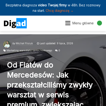
Bezpłatna diagnoza
video Twojej firmy
w 48h. Bez rozmowy
na start.
Chcę diagnozę →
Menu główne
by
Michał Flisiuk
Last updated: 9 lipca, 2026
Marketing warsztatu samochodowego
0
Od Fiatów do
Mercedesów: Jak
przekształciliśmy zwykły
warsztat w serwis
premium, zwiększając