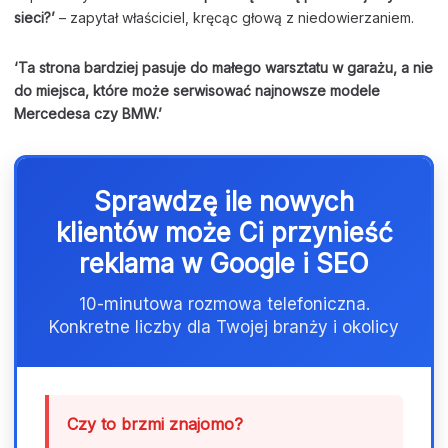
sieci?’
– zapytał właściciel, kręcąc głową z niedowierzaniem.
‘Ta strona bardziej pasuje do małego warsztatu w garażu, a nie
do miejsca, które może serwisować najnowsze modele
Mercedesa czy BMW.’
Sprawdzę ile nowych
klientów może Ci przynieść
reklama w Google i SEO
10-minutowa rozmowa telefoniczna.
Konkretne liczby dla Twojej branży i okolicy
Czy to brzmi znajomo?