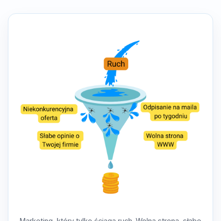
Marketing, który tylko ściąga ruch. Wolna strona, słabe