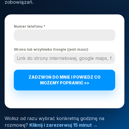
zobowiązań.
Numer telefonu
*
Strona lub wizytówka Google (jeśli masz)
ZADZWOŃ DO MNIE I POWIEDZ CO
MOŻEMY POPRAWIĆ >>
Wolisz od razu wybrać konkretną godzinę na
rozmowę?
Kliknij i zarezerwuj 15 minut →